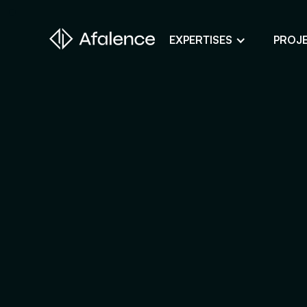
EXPERTISES
PROJ
Design
Un site fidèle à son image
Développement
Donner vie à son projet web
SEO
Son site en premier sur Google
ADS
Des clients grâce à la publicité en lig