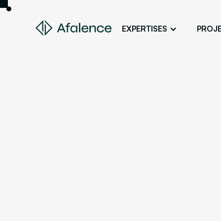
EXPERTISES
PROJ
Design
Un site fidèle à son image
Développement
Donner vie à son projet web
SEO
Son site en premier sur Google
ADS
Des clients grâce à la publicité en lig