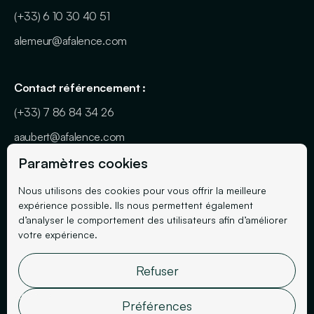
(+33) 6 10 30 40 51
alemeur@afalence.com
Contact référencement :
(+33) 7 86 84 34 26
aaubert@afalence.com
À PROPOS
Paramètres cookies
Nous utilisons des cookies pour vous offrir la meilleure
Réalisations
expérience possible. Ils nous permettent également
d’analyser le comportement des utilisateurs afin d’améliorer
Cas clients SEO
votre expérience.
Cas clients ADS
Refuser
Blog
Agence
Préférences