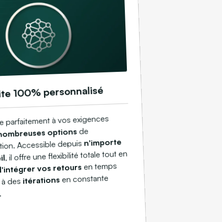
ite 100% personnalisé
ne parfaitement à vos exigences
de
nombreuses options
n'importe
tion. Accessible depuis
, il offre une flexibilité totale tout en
il
en temps
d'intégrer vos retours
en constante
itérations
t à des
.