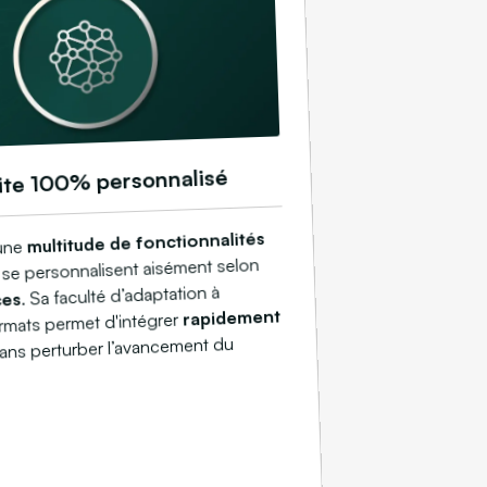
ite 100% personnalisé
multitude de fonctionnalités
 une
ui se personnalisent aisément selon
. Sa faculté d’adaptation à
ces
rapidement
ormats permet d'intégrer
sans perturber l’avancement du