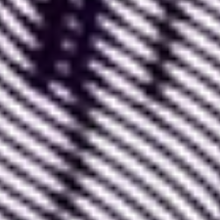
que
cet outil est réellement pensé et conçu
pour le design de produits digitaux
.
De ce fait, les fonctionnalités pour aider les
designers et les développeurs dans leur travail y
sont nombreuses et optimisées.
La création et l’utilisation de composants est l’une
des fonctionnalités les plus utiles, différenciantes et
complètes de Figma.
Si vous souhaitez découvrir Figma, consultez notre
article qui vous présente ce qu’est Figma et
comment bien utiliser l’outil, ou notre top de
conseils pour bien démarrer sur Figma.