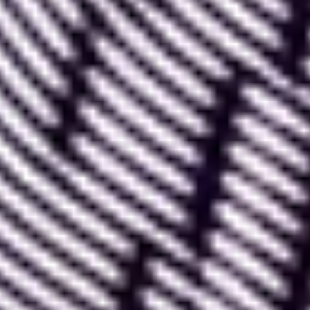
II. Pourquoi utiliser les
composants Figma ?
Les composants Figma ont plusieurs avantages
non négligeables qui vous font
gagner en
efficacité dans votre travail de Design
et vous
permettent d’intégrer des animations avancées à
vos maquettes.
Voici les principales utilisations que vous pouvez
avoir des composants Figma :
-
Utiliser un élément à répétition
. Le fait de créer
un composant vous donne accès à l’élément autant