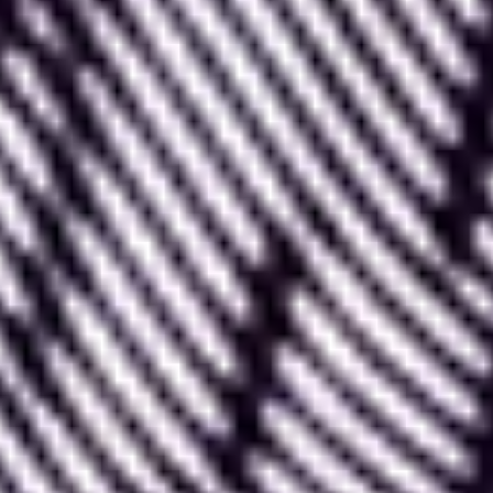
en créer des variations et le réutiliser à
différentes reprises
.
En d’autres termes, lorsque vous créez un élément
visuel que vous souhaitez garder à disposition ou
dont vous souhaitez créer des variations, il est
intéressant d’en faire un composant.
Dans votre espace de travail Figma,
tout calque
(frame) ou élément visuel (objet) peut être
transformé en composant
.
La fonctionnalité de composants est directement
intégrée à Figma et complètement gratuite.