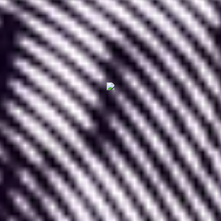
Maintenant que vous avez ces connaissances et
compétences, nous pouvons voir ensemble ce
que sont les composants Figma, pourquoi les
utiliser et enfin comment les utiliser.
I. Qu'est-ce qu'un
composant Figma ?
Dans Figma,
un composant est un élément visuel
que vous avez défini comme tel afin de pouvoir