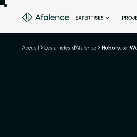
EXPERTISES
PROJ
Design
Un site fidèle à son image
Accueil
Les articles d'Afalence
Robots.txt W
Développement
Donner vie à son projet web
SEO
Son site en premier sur Google
ADS
Des clients grâce à la publicité en lig