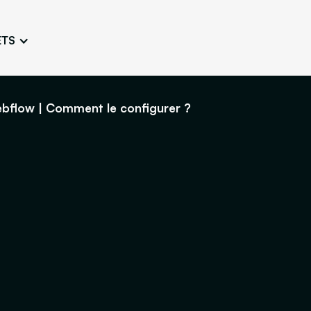
ETS
Conception de logo
Charte 
Travailler une image fidèle et
Concevoir l’
unique
adaptée
ebflow | Comment le configurer ?
Ateliers persona
Atelier e
Définir et connaître les
Challenger 
typologies d’utilisateurs
l’esthétique
Maquette de site
Créer arborescences,
wireframes, maquettes
ne
Découvrez notre agence
Design