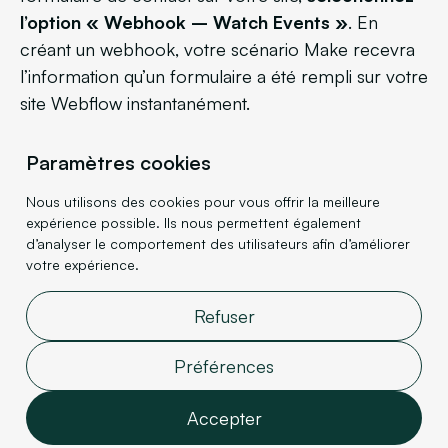
l’option « Webhook – Watch Events »
. En
créant un webhook, votre scénario Make recevra
l’information qu’un formulaire a été rempli sur votre
site Webflow instantanément.
Paramètres cookies
Nous utilisons des cookies pour vous offrir la meilleure
III. Créer un Webhook
expérience possible. Ils nous permettent également
d’analyser le comportement des utilisateurs afin d’améliorer
votre expérience.
Un webhook est un outil qui permet à une
application de communiquer avec une autre lors du
Refuser
déclenchement d’un événement.
Préférences
Il est donc nécessaire de renseigner le site sur
Accepter
lequel
nous souhaitons configurer notre envoi