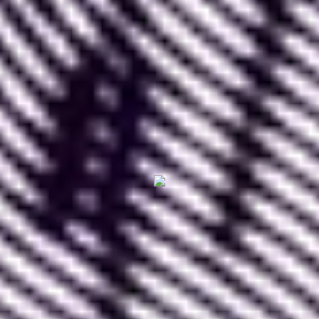
le fait de
pouvoir importer, convertir, exporter et
retoucher des images très facilement
. Le travail
de l’image y est si aisé que
l’utilisation de
Photoshop est devenue facultative
pour un
Designer qui travaille sur Figma.
Nous vous livrons tous nos conseils pour bien
utiliser et travailler les images sur Figma.
I. Importer des images
dans Figma