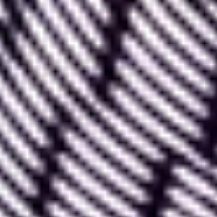
Nous vous recommandons tout d’abord de vous
assurer qu’une image est libre de droit avant de
l’importer depuis internet. Contactez ou citez
l’auteur de l’image si ce n’est pas le cas.
Astuce : Istock, Adobe Stock, Unsplash et Getty
Images sont des bibliothèques d’images libres de
droit. Unsplash est la seule des quatre qui propose
une version gratuite, plus restreinte.
Une fois que vous avez trouvé l’image que vous
souhaitez importer,
téléchargez-la sur votre
ordinateur en effectuant un clic droit puis «
Enregistrer sous… »
. Cela vous permet de la
renommer et de la placer où vous le souhaitez.