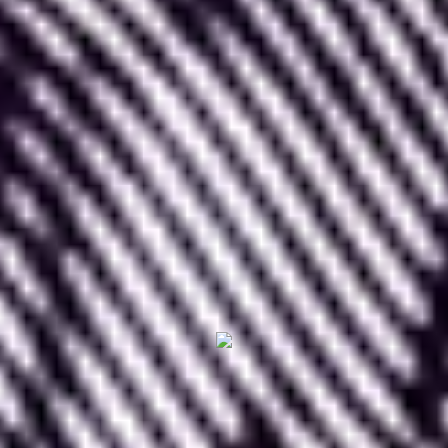
raccourci coller : Ctrl / Command +
V
Enfin, vous pouvez
importer une image depuis
n’importe quel fichier de votre ordinateur
en
suivant le procédé suivant :
Menu « F » -> File -> Place Image
Astuce : le raccourci clavier lié à cette action est :
Maj + Ctrl / Command + K.
2. Importer des images depuis internet