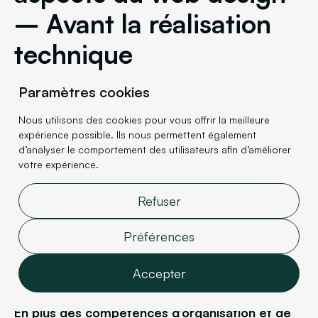
– Avant la réalisation
technique
Paramètres cookies
Nous utilisons des cookies pour vous offrir la meilleure
expérience possible. Ils nous permettent également
A. La gestion de projet
d’analyser le comportement des utilisateurs afin d’améliorer
votre expérience.
Pour réussir un projet digital, il faut tout d’abord
être en mesure d’assurer un excellent suivi de ce
Refuser
dernier.
Il est donc primordial d’avoir un chef de
projet dédié
. Celui-ci pourra être, selon l’ampleur
Préférences
du projet concerné, un product manager, product
Accepter
owner ou encore un designer.
En plus des compétences d’organisation et de