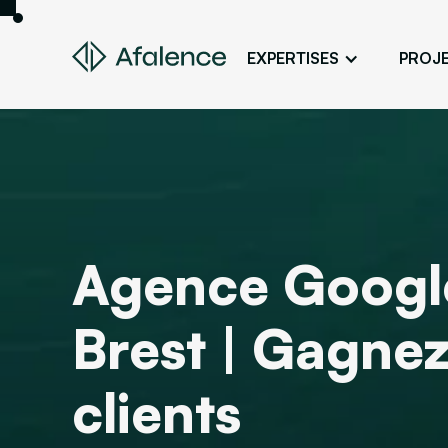
EXPERTISES
PROJ
Design
Un site fidèle à son image
Développement
Donner vie à son projet web
SEO
Agence Googl
Son site en premier sur Google
ADS
Brest | Gagnez
Des clients grâce à la publicité en lig
clients