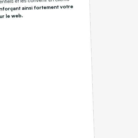
entiels et les convertir en clients
nforçant ainsi fortement votre
ur le web.