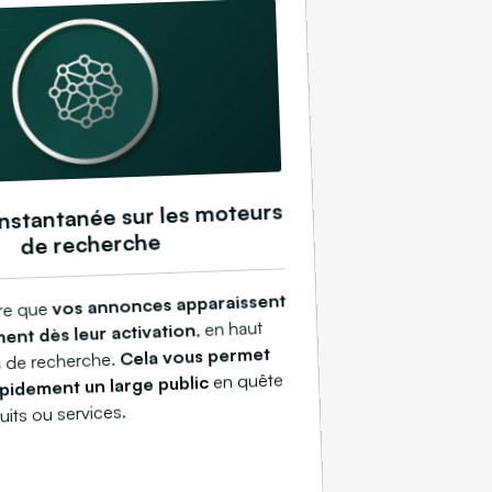
 instantanée sur les moteurs
de recherche
vos annonces apparaissent
re que
, en haut
ent dès leur activation
Cela vous permet
s de recherche.
en quête
apidement un large public
its ou services.