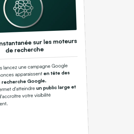
 instantanée sur les moteurs
de recherche
s lancez une campagne Google
en tête des
nonces apparaissent
e recherche Google.
un public large et
ermet d'atteindre
d'accroître votre visibilité
ent.