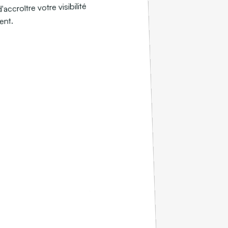
d'accroître votre visibilité
ent.