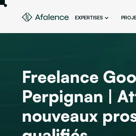
EXPERTISES
PROJ
Design
Un site fidèle à son image
Développement
Donner vie à son projet web
Freelance Goo
SEO
Son site en premier sur Google
Perpignan | At
ADS
Des clients grâce à la publicité en lig
nouveaux pro
qualifiés