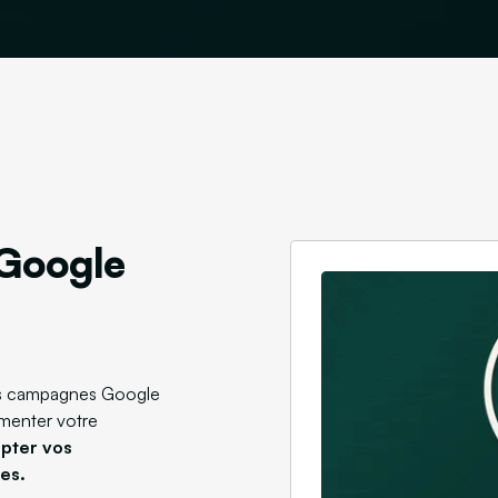
 Google
vos campagnes Google
menter votre
apter vos
es.