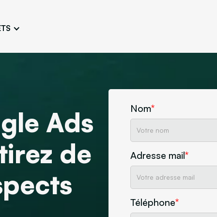
ETS
Conception de logo
Charte 
Travailler une image fidèle et
Concevoir l’
unique
adaptée
Ateliers persona
Atelier e
Définir et connaître les
Challenger 
typologies d’utilisateurs
l’esthétique
Nom
*
gle Ads
Maquette de site
Créer arborescences,
tirez de
wireframes, maquettes
Adresse mail
*
ne
Découvrez notre agence
Design
spects
Téléphone
*