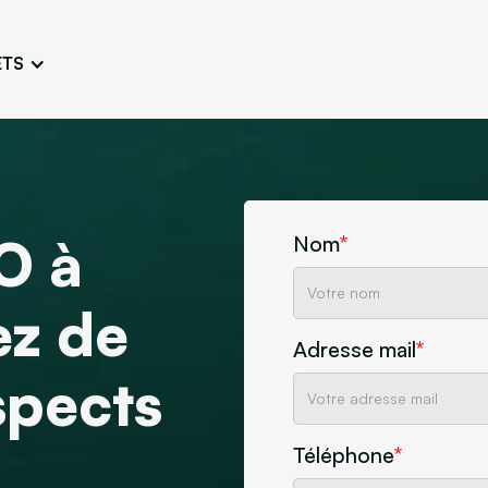
ETS
Conception de logo
Charte 
Travailler une image fidèle et
Concevoir l’
unique
adaptée
Ateliers persona
Atelier e
Définir et connaître les
Challenger 
typologies d’utilisateurs
l’esthétique
O à
Nom
*
Maquette de site
ez de
Créer arborescences,
wireframes, maquettes
Adresse mail
*
ne
Découvrez notre agence
Design
spects
Téléphone
*