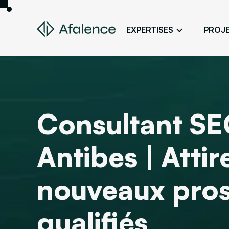
EXPERTISES
PROJ
Design
Un site fidèle à son image
Développement
Donner vie à son projet web
Consultant SE
SEO
Son site en premier sur Google
Antibes | Attir
ADS
Des clients grâce à la publicité en lig
nouveaux pro
qualifiés