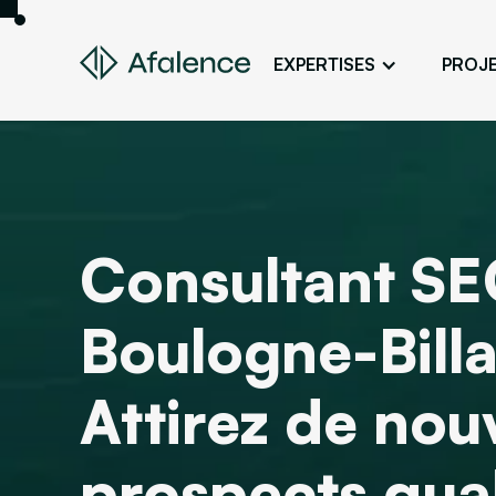
EXPERTISES
PROJ
Design
Un site fidèle à son image
Développement
Donner vie à son projet web
Consultant SE
SEO
Son site en premier sur Google
Boulogne-Billa
ADS
Des clients grâce à la publicité en lig
Attirez de no
prospects qual