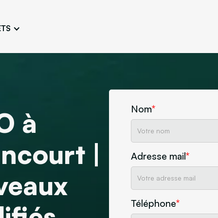
ETS
Conception de logo
Charte 
Travailler une image fidèle et
Concevoir l’
unique
adaptée
Ateliers persona
Atelier e
Définir et connaître les
Challenger 
typologies d’utilisateurs
l’esthétique
Nom
*
O à
Maquette de site
Créer arborescences,
ncourt |
wireframes, maquettes
Adresse mail
*
ne
Découvrez notre agence
Design
uveaux
Téléphone
*
ifiés