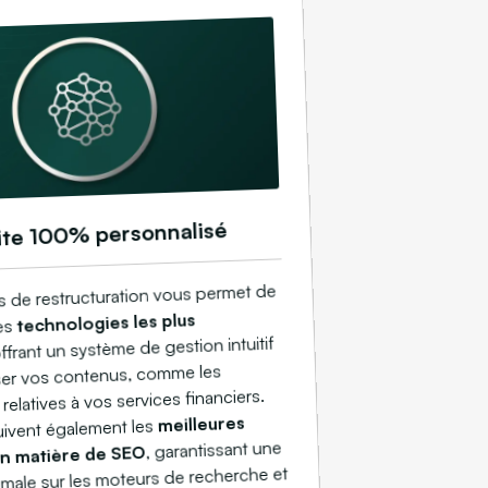
ite 100% personnalisé
 de restructuration vous permet de
technologies les plus
des
offrant un système de gestion intuitif
iser vos contenus, comme les
relatives à vos services financiers.
meilleures
uivent également les
, garantissant une
en matière de SEO
ptimale sur les moteurs de recherche et