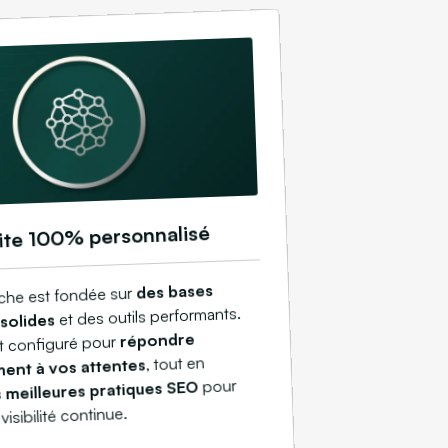
ite 100% personnalisé
des bases
che est fondée sur
et des outils performants.
solides
répondre
st configuré pour
, tout en
ment à vos attentes
pour
s meilleures pratiques SEO
visibilité continue.