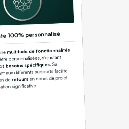
ite 100% personnalisé
multitude de fonctionnalités
 une
être personnalisées, s'ajustant
. Sa
besoins spécifiques
vos
uant aux différents supports facilite
en cours de projet
retours
ion de
ation significative.