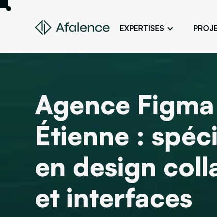
EXPERTISES
PROJ
Design
Un site fidèle à son image
Développement
Agence Figma 
Donner vie à son projet web
SEO
Étienne : spéci
Son site en premier sur Google
ADS
en design coll
Des clients grâce à la publicité en lig
et interfaces