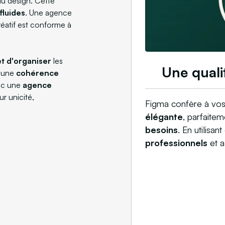
u design. Cette
fluides
. Une agence
éatif est conforme à
t d'organiser
les
Une quali
r une
cohérence
vec une
agence
ur unicité,
Figma confère à vos
élégante
, parfaite
besoins
. En utilisant
professionnels
et a