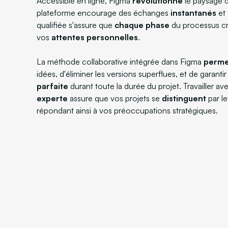
Accessible en ligne, Figma
révolutionne
le paysage d
plateforme encourage des échanges
instantanés
et
qualifiée s'assure que
chaque phase
du processus cr
vos
attentes personnelles
.
La méthode collaborative intégrée dans Figma
perme
idées, d'éliminer les versions superflues, et de garanti
parfaite
durant toute la durée du projet. Travailler a
experte
assure que vos projets se
distinguent
par le
répondant ainsi à vos préoccupations stratégiques.