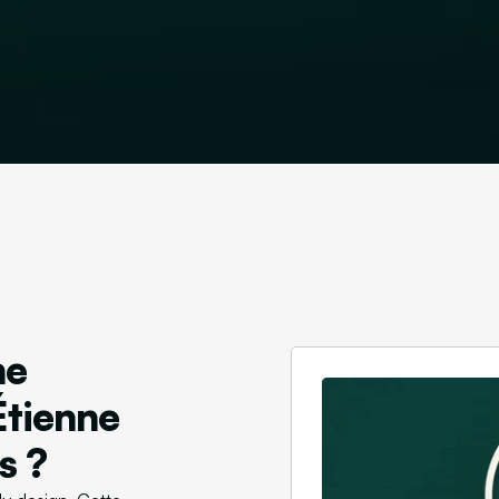
ne
Étienne
s ?