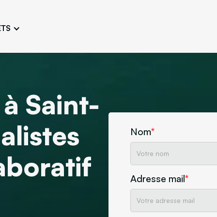
ETS
Conception de logo
Charte 
Travailler une image fidèle et
Concevoir l’
unique
adaptée
Ateliers persona
Atelier e
à Saint-
Définir et connaître les
Challenger 
typologies d’utilisateurs
l’esthétique
alistes
Maquette de site
Nom
*
Créer arborescences,
wireframes, maquettes
aboratif
ne
Découvrez notre agence
Design
Adresse mail
*