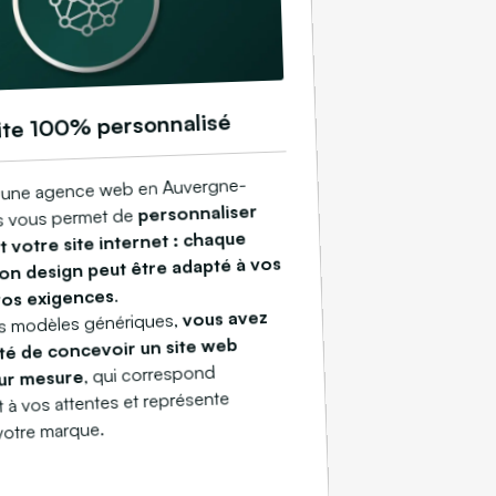
ite 100% personnalisé
à une agence web en Auvergne-
personnaliser
 vous permet de
 votre site internet : chaque
on design peut être adapté à vos
.
vos exigences
vous avez
les modèles génériques,
té de concevoir un site web
, qui correspond
sur mesure
t à vos attentes et représente
votre marque.