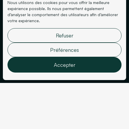
Nous utilisons des cookies pour vous offrir la meilleure
expérience possible. Ils nous permettent également
d’analyser le comportement des utilisateurs afin d’améliorer
votre expérience.
Refuser
Droit, Finance
Allam Avocats
Préférences
Accepter
Fonctionnalités
Analyses
Marketing
Données utilisateur
Secteur
Personnalisation
Année
Droit, Finance
2023