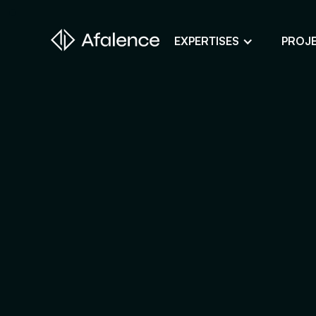
EXPERTISES
PROJ
Design
Un site fidèle à son image
Développement
Donner vie à son projet web
SEO
Son site en premier sur Google
ADS
Des clients grâce à la publicité en lig