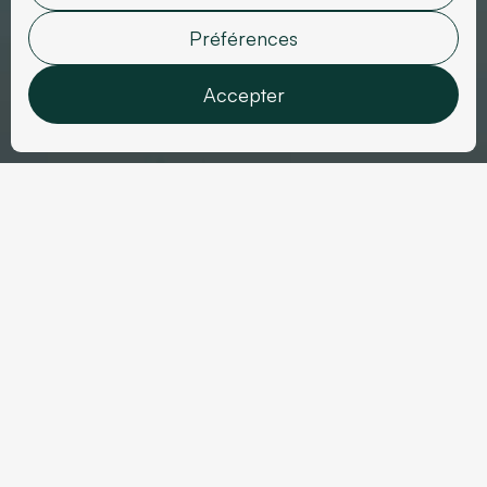
Marquis
Préférences
Accepter
Fonctionnalités
Analyses
Marketing
Données utilisateur
Secteur
Personnalisation
Année
Mode, Luxe
2024
Confirmer la sélection
Outils utilisés
Livrables
Figma
Maquette (PC & Mobile)
Webflow
Site internet