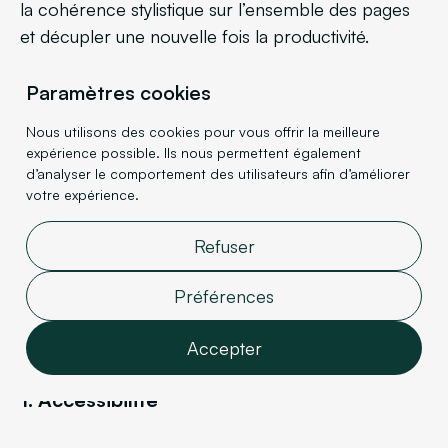
la cohérence stylistique sur l’ensemble des pages
et décupler une nouvelle fois la productivité.
Paramètres cookies
Nous utilisons des cookies pour vous offrir la meilleure
expérience possible. Ils nous permettent également
d’analyser le comportement des utilisateurs afin d’améliorer
votre expérience.
II. Un outil moderne
qui répond aux
Refuser
problématiques
Préférences
actuelles
Accepter
1. Accessibilité
Fonctionnalités
Analyses