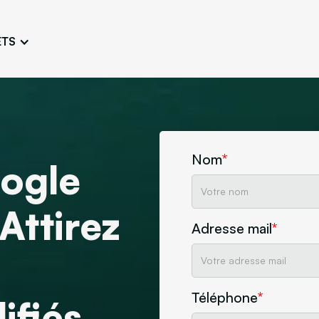
ETS
Conception de logo
Charte 
Travailler une image fidèle et
Concevoir l’
unique
adaptée
Ateliers persona
Atelier e
Définir et connaître les
Challenger 
typologies d’utilisateurs
l’esthétique
Nom
*
ogle
Maquette de site
Créer arborescences,
Attirez
wireframes, maquettes
Adresse mail
*
ne
Découvrez notre agence
Design
Téléphone
*
ifiés