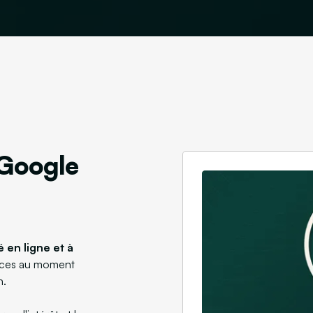
 Google
 en ligne et à
nces au moment
n.