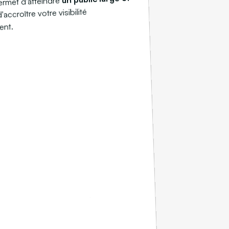
ermet d'atteindre
d'accroître votre visibilité
ent.