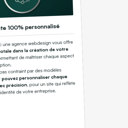
ite 100% personnalisé
vec une agence webdesign vous offre
totale dans la création de votre
ermettant de maîtriser chaque aspect
ption.
pas contraint par des modèles
pouvez personnaliser chaque
t
, pour un site qui reflète
ec précision
'identité de votre entreprise.