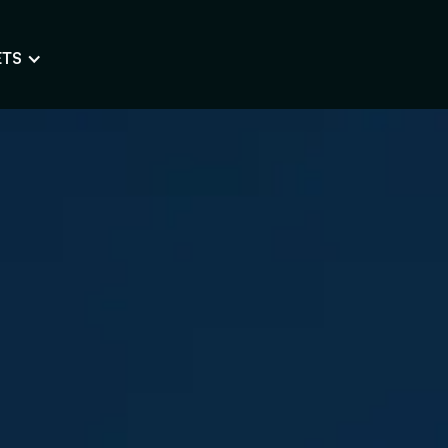
ETS
Conception de logo
Charte 
Travailler une image fidèle et
Concevoir l’
unique
adaptée
Ateliers persona
Atelier e
Définir et connaître les
Challenger 
typologies d’utilisateurs
l’esthétique
Maquette de site
Créer arborescences,
wireframes, maquettes
ne
Découvrez notre agence
Design