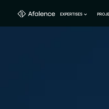
EXPERTISES
PROJ
Design
Un site fidèle à son image
Développement
Donner vie à son projet web
SEO
Son site en premier sur Google
ADS
Des clients grâce à la publicité en lig