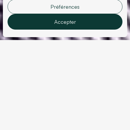
En effet,
il est extrêmement aisé de créer tous
Préférences
types de supports visuels sur Figma.
On peut
Accepter
penser ici à des logotypes, à des chartes
graphiques complètes (typographies, colorimétrie)
ou encore à des supports de communication tels
Fonctionnalités
que des flyers, plaquettes et cartes de visite.
Analyses
Marketing
La retouche photo est elle aussi aisée sur Figma, et
Données utilisateur
l’export des éléments réalisés l’est tout autant, sous
Personnalisation
différents formats.
Confirmer la sélection
Figma est donc un outil particulièrement
complet et utile pour les UI et UX Designers
,
quel que soit le chantier auquel ils souhaitent