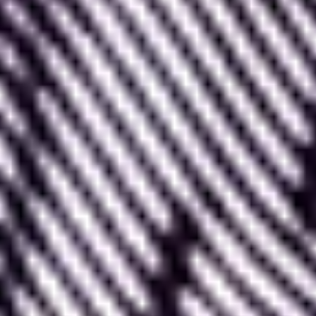
Ici, deux grandes phases de la conception nous
intéressent :
- On
travaille tout d’abord sur l’expérience
utilisateur
(UX).
- Ensuite vient la
réalisation du Wireframe
. Le
Wireframe est le plan sur lequel figurent toutes les
pages et interfaces du produit envisagé. C’est donc
une version schématique du site à venir.
Cela
revient à créer le squelette du projet digital
avant de l’habiller visuellement.
Lors de la création du Wireframe, le designer et les
équipes concernées par le produit définissent
ensemble le cadre et l’organisation de ce dernier.
On
travaille alors sur les différentes pages et