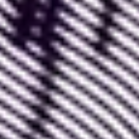
1. Design de sites Web et Applications sur
Figma
La fonction première de Figma est de permettre la
création de maquettes de sites internet et
applications
. En effet, cet outil s’est imposé depuis
quelques années comme la référence en matière
de conception visuelle.
Son interface intuitive et la multitude de
fonctionnalités qu’il offre font de Figma une
boîte à
outil qui permet de s’attaquer à n’importe quel
chantier sereinement
. Tant sur le paramétrage et
l’organisation que sur l’expression de la créativité,
tout est optimisé pour qu’un Designer utilisant
Figma soit le plus libre et efficace possible
.