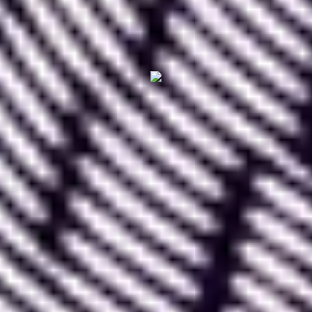
leur agencement ainsi que sur la mise en page
de ces dernières
au niveau des éléments
graphiques (images, textes, boutons, animations…)
Le fait que l’interface Figma soit intuitive et très
facile à utiliser font de cette dernière un excellent
outil de création de Wireframes, comparable à
Miro par exemple.
En effet,
Figma permet de créer des éléments
schématiques et des formes très facilement.
Ces derniers sont particulièrement utiles, d’autant
plus qu’il est possible d’en faire des « composants
» afin de pouvoir les utiliser à répétition et les
modifier simultanément.