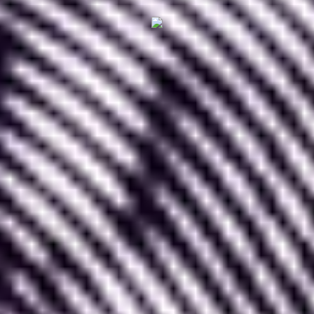
2. Création de Wireframe grâce à Figma
Lorsque l’on souhaite réaliser un projet digital tel
qu’un site internet ou une application, il est
préférable de passer par plusieurs étapes afin
d’avoir un produit optimisé pour l’utilisateur comme
pour le concepteur.
Pour en savoir plus à ce sujet, vous pouvez
consulter notre article qui traite des
différentes
étapes nécessaires à la réussite d’un projet de site
ou application.