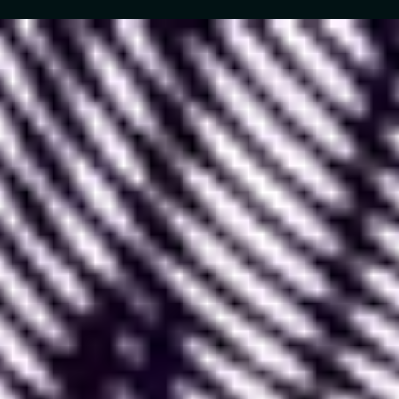
Figma est un outil de conception et création
visuelle de sites internet et applications.
Il est
aujourd’hui
le plus populaire et le plus
performant
pour différentes raisons que nous
allons évoquer dans cet article.
I. A quoi sert Figma ?